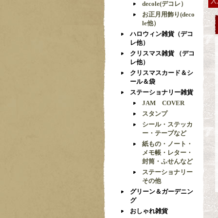
入
decole(デコレ）
お正月用飾り(deco
le他）
ハロウィン雑貨（デコ
レ他）
クリスマス雑貨 （デコ
レ他）
クリスマスカード＆シ
ール＆袋
ステーショナリー雑貨
JAM COVER
スタンプ
シール・ステッカ
ー・テープなど
紙もの・ノート・
メモ帳・レター・
封筒・ふせんなど
ステーショナリー
その他
グリーン＆ガーデニン
グ
おしゃれ雑貨