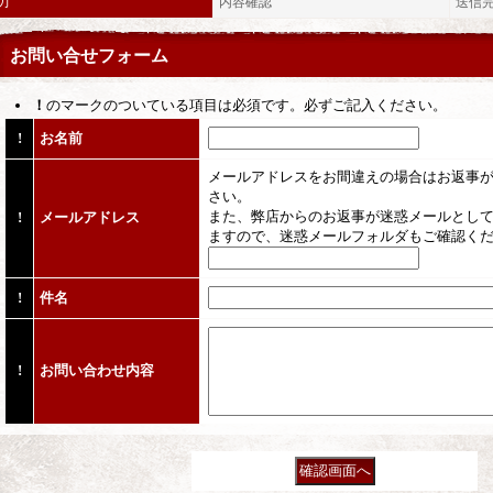
力
内容確認
送信
お問い合せフォーム
！
のマークのついている項目は必須です。必ずご記入ください。
!
お名前
メールアドレスをお間違えの場合はお返事
さい。
また、弊店からのお返事が迷惑メールとし
!
メールアドレス
ますので、迷惑メールフォルダもご確認く
!
件名
!
お問い合わせ内容