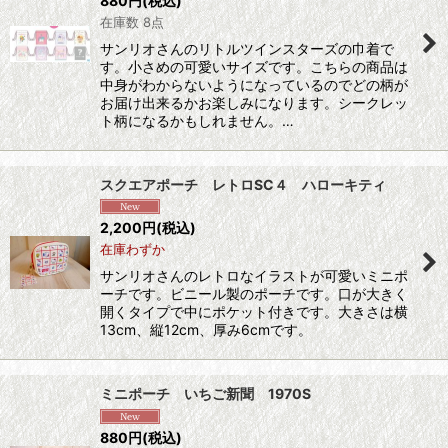
880
円
(税込)
在庫数 8点
サンリオさんのリトルツインスターズの巾着で
す。小さめの可愛いサイズです。こちらの商品は
中身がわからないようになっているのでどの柄が
お届け出来るかお楽しみになります。シークレッ
ト柄になるかもしれません。…
スクエアポーチ レトロSC４ ハローキティ
2,200
円
(税込)
在庫わずか
サンリオさんのレトロなイラストが可愛いミニポ
ーチです。ビニール製のポーチです。口が大きく
開くタイプで中にポケット付きです。大きさは横
13cm、縦12cm、厚み6cmです。
ミニポーチ いちご新聞 1970S
880
円
(税込)