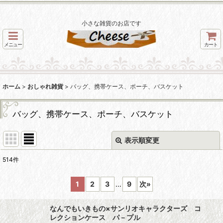
小さな雑貨のお店です
メニュー
カート
ホーム
>
おしゃれ雑貨
>
バッグ、携帯ケース、ポーチ、バスケット
バッグ、携帯ケース、ポーチ、バスケット
表示順変更
閉じる
514
件
表示数
:
1
2
3
...
9
次
»
並び順
:
なんでもいきもの×サンリオキャラクターズ コ
レクションケース パ－プル
絞り込む