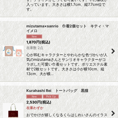
入っています。大きさは横1.7cm、縦7.7cm位で
す。
mizutama×sanrio 巾着2個セット キティ・マ
イメロ
1,870
円
(税込)
在庫数 2点
心が和むキャラクターとやわらかな色づかいが人
気のmizutamaさんとサンリオキャラクターがコ
ラボした可愛い巾着セットです。ポリエステル素
材で2枚セットです。大きさは小が横10cm、縦
13cm、大が横…
Kurahashi Rei トートバッグ 黒猫
2,530
円
(税込)
在庫わずか
おでかけが嬉しくなるくらはしれいさんのイラス