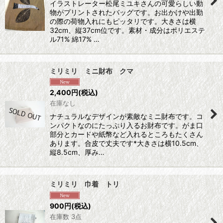
イラストレーター松尾ミユキさんの可愛らしい動
物がプリントされたバッグです。お出かけや出勤
の際の荷物入れにもピッタリです。大きさは横
32cm、縦37cm位です。素材・成分はポリエステ
ル71% 綿17% …
ミリミリ ミニ財布 クマ
2,400
円
(税込)
在庫なし
ナチュラルなデザインが素敵なミニ財布です。コ
ンパクトなのにたっぷり入るお財布です。がま口
部分とカードや紙幣など入れるところもたくさん
あります。合皮で丈夫です*大きさは横10.5cm、
縦8.5cm、厚み…
ミリミリ 巾着 トリ
900
円
(税込)
在庫数 3点