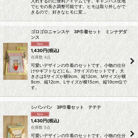
入れするのに便利アイテムです。キャンバス生地
でヒモの長さ調整可能です。ヒモは取り外しがで
きるので、好きなヒモに変…
ゴロゴロニャンスケ 3P巾着セット ミンナデダ
ンス
1,430
円
(税込)
在庫数 4点
可愛いデザインの巾着のセットです。小物の仕分
けやギフトなどにも。3サイズのセットです。大
きさはSサイズが横9cm、縦12cm、Mサイズが横
9cm、縦12cm、Lサイズが横15cm、縦19cm位で
す。
シバンバン 3P巾着セット テテテ
1,430
円
(税込)
在庫数 5点
可愛いデザインの巾着のセットです。小物の仕分