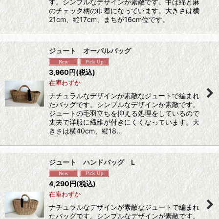
す。シンプルなデザインが素敵です。中は綿と麻
のチェック柄の巾着になっています。大きさは横
21cm、縦17cm、まちが16cm位です。
ジュート オーバルバッグ
3,960
円
(税込)
在庫わずか
ナチュラルなデザインが素敵なジュートで編まれ
たバッグです。シンプルなデザインが素敵です。
ジュートの毛羽立ちを抑える処理をしているので
丈夫で洋服に繊維が付きにくくなっています。大
きさは横40cm、縦18…
ジュート ハンドバッグ L
4,290
円
(税込)
在庫わずか
ナチュラルなデザインが素敵なジュートで編まれ
たバッグです。シンプルなデザインが素敵です。