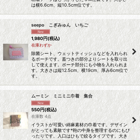
は横6.6cm、縦10.5cm位です。
seepo こぎみゅん いちご
1,980
円
(税込)
在庫わずか
除菌シート、ウェットティッシュなどを入れられ
るポーチです。蓋つきの部分よりシートを取り出
して使えます。ポーチ部分にも小物を入れられま
す。大きさは縦12.5cm、横19cm、厚み6cm位で
す。
ムーミン ミニミニ巾着 集合
550
円
(税込)
在庫数 4点
イラストが可愛い綿麻素材の巾着です。デザイン
がとっても素敵です*鞄の中身を整理するのにもぴ
ったりです。入口はひもで絞るタイプです。大き