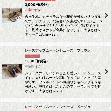
3,000
円
(税込)
在庫わずか
合皮生地にナチュラルな小花柄が可愛いサンダル
です。ナチュラルな色合いが素敵です♪ワンピース
などに合わせても*足の甲などサイズ調整できま
す。足首はスナップ金具になります。大きさはレ
ディース23cm〜23…
レースアップムートンシューズ ブラウン
1,800
円
(税込)
在庫数 2点
シューズのデザインをした可愛いルームシューズ
です。周りはムートン調になっていてとっても素
敵です。ワンポイントの刺繍やひものデザインも
可愛い。中敷きはもこもこのファーでとっても暖
かです。大きさはレディー…
レースアップムートンシューズ ベージュ