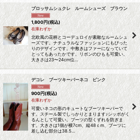
ブロッサムシュクレ ルームシューズ ブラウン
1,800
円
(税込)
在庫わずか
北欧風の花柄とコーデュロイが素敵なルームシュ
ーズです。ナチュラルなファッションにもぴった
りのデザインです。中敷きはファーになっていて
とってもあったかです。リボンのひもも可愛い。
大きさは23〜24cm位…
デコレ ブーツキーパーネコ ピンク
900
円
(税込)
在庫わずか
可愛いネコの形のキュートなブーツキーパーで
す。スチール製でしっかりとまります♪シッポがく
るんとして可愛い。ブーツの型くずれを防ぎま
す。大きさは1個が横7cm、縦48ｃm、ブーツに
差し込む部分は38.5…