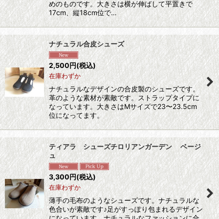
めのものです。大きさは横が伸ばして平置きで
17cm、縦18cm位で…
ナチュラル合皮シューズ
2,500
円
(税込)
在庫わずか
ナチュラルなデザインの合皮製のシューズです。
革のような素材が素敵です。ストラップタイプに
なっています。大きさはMサイズで23〜23.5cm
位になってます。
ティアラ シューズチロリアンガーデン ベージ
ュ
3,300
円
(税込)
在庫わずか
薄手の毛布のようなシューズです。ナチュラルな
色合いが素敵です♪足がすっぽり包まれるデザイン
になっています。ナチュラルなファッションに合