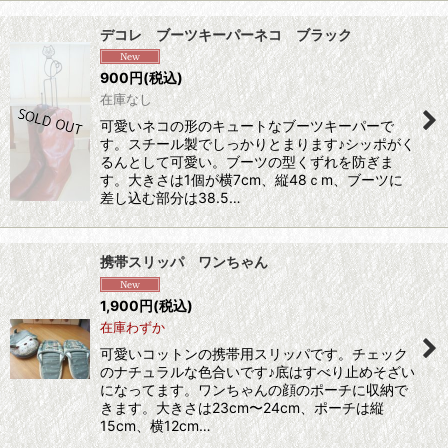
デコレ ブーツキーパーネコ ブラック
900
円
(税込)
在庫なし
可愛いネコの形のキュートなブーツキーパーで
す。スチール製でしっかりとまります♪シッポがく
るんとして可愛い。ブーツの型くずれを防ぎま
す。大きさは1個が横7cm、縦48ｃm、ブーツに
差し込む部分は38.5…
携帯スリッパ ワンちゃん
1,900
円
(税込)
在庫わずか
可愛いコットンの携帯用スリッパです。チェック
のナチュラルな色合いです♪底はすべり止めそざい
になってます。ワンちゃんの顔のポーチに収納で
きます。大きさは23cm〜24cm、ポーチは縦
15cm、横12cm…