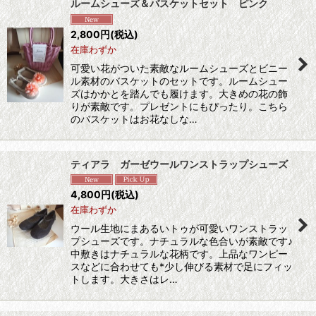
ルームシューズ＆バスケットセット ピンク
2,800
円
(税込)
在庫わずか
可愛い花がついた素敵なルームシューズとビニー
ル素材のバスケットのセットです。ルームシュー
ズはかかとを踏んでも履けます。大きめの花の飾
りが素敵です。プレゼントにもぴったり。こちら
のバスケットはお花なしな…
ティアラ ガーゼウールワンストラップシューズ
4,800
円
(税込)
在庫わずか
ウール生地にまあるいトゥが可愛いワンストラッ
プシューズです。ナチュラルな色合いが素敵です♪
中敷きはナチュラルな花柄です。上品なワンピー
スなどに合わせても*少し伸びる素材で足にフィッ
トします。大きさはレ…