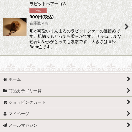
ラビットヘアーゴム
900
円
(税込)
在庫数 4点
形が可愛いまんまるのラビットファーの髪留めで
す。肌触りもとっても柔らかです。 ナチュラルな
色合いや形がとっても素敵です。大きさは直径
8cm位です。
ホーム
商品カテゴリ一覧
ショッピングカート
マイページ
メールマガジン