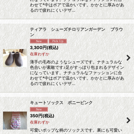
わせて*中はボアで温かいです。かかとに厚みがあ
るので疲れにくいデザ…
ティアラ シューズチロリアンガーデン ブラウ
ン
3,300
円
(税込)
在庫わずか
薄手の毛布のようなシューズです。ナチュラルな
色合いが素敵です♪足がすっぽり包まれるデザイン
になっています。ナチュラルなファッションに合
わせて*中はボアで温かいです。かかとに厚みがあ
るので疲れにくいデザ…
キュートソックス ポニーピンク
350
円
(税込)
在庫わずか
可愛いポップな柄のソックスです。裏にも可愛い