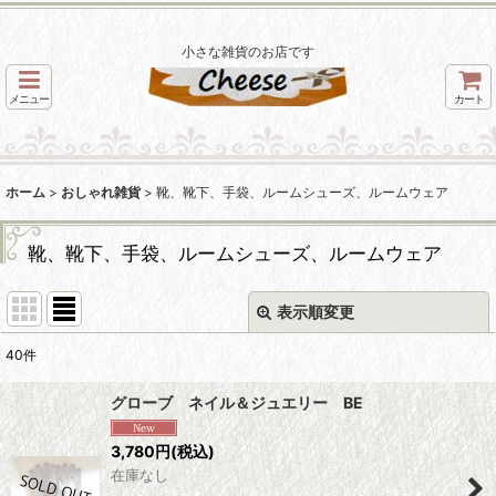
小さな雑貨のお店です
メニュー
カート
ホーム
>
おしゃれ雑貨
>
靴、靴下、手袋、ルームシューズ、ルームウェア
靴、靴下、手袋、ルームシューズ、ルームウェア
表示順変更
閉じる
40
件
表示数
:
グローブ ネイル＆ジュエリー BE
並び順
:
3,780
円
(税込)
在庫なし
絞り込む