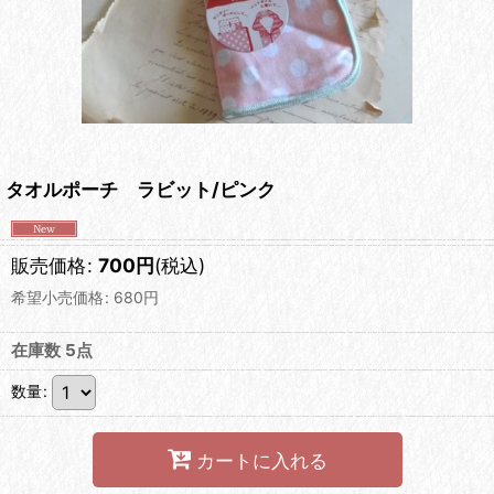
タオルポーチ ラビット/ピンク
販売価格
:
700
円
(税込)
希望小売価格
:
680
円
在庫数 5点
数量
:
カートに入れる