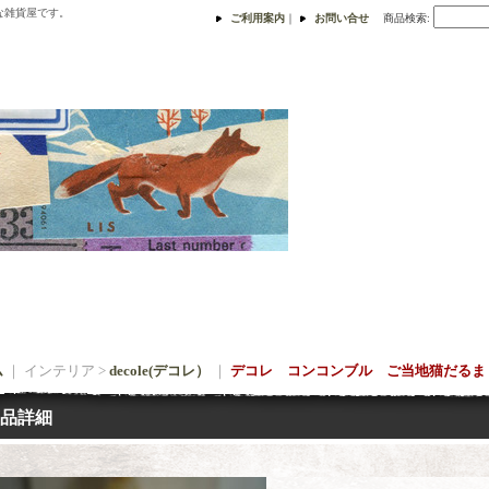
な雑貨屋です。
ご利用案内
｜
お問い合せ
商品検索
:
ム
｜ インテリア >
decole(デコレ）
｜
デコレ コンコンブル ご当地猫だるま
品詳細