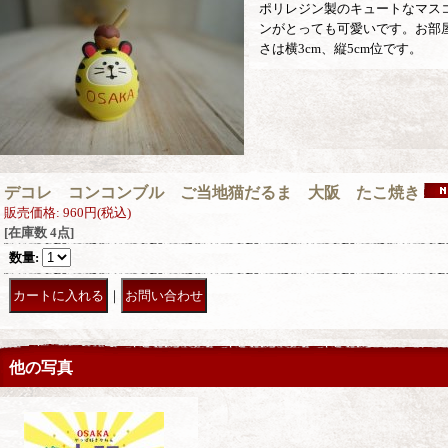
ポリレジン製のキュートなマス
ンがとっても可愛いです。お部
さは横3cm、縦5cm位です。
デコレ コンコンブル ご当地猫だるま 大阪 たこ焼き
販売価格
:
960円
(税込)
[在庫数 4点]
数量
:
｜
他の写真