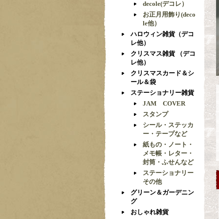
decole(デコレ）
お正月用飾り(deco
le他）
ハロウィン雑貨（デコ
レ他）
クリスマス雑貨 （デコ
レ他）
クリスマスカード＆シ
ール＆袋
ステーショナリー雑貨
JAM COVER
スタンプ
シール・ステッカ
ー・テープなど
紙もの・ノート・
メモ帳・レター・
封筒・ふせんなど
ステーショナリー
その他
グリーン＆ガーデニン
グ
おしゃれ雑貨