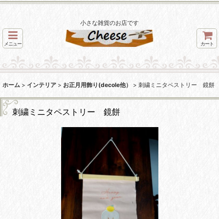
小さな雑貨のお店です
メニュー
カート
ホーム
>
インテリア
>
お正月用飾り(decole他）
>
刺繍ミニタペストリー 鏡餅
刺繍ミニタペストリー 鏡餅