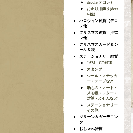
decole(デコレ）
お正月用飾り(deco
le他）
ハロウィン雑貨（デコ
レ他）
クリスマス雑貨 （デコ
レ他）
クリスマスカード＆シ
ール＆袋
ステーショナリー雑貨
JAM COVER
スタンプ
シール・ステッカ
ー・テープなど
紙もの・ノート・
メモ帳・レター・
封筒・ふせんなど
ステーショナリー
その他
グリーン＆ガーデニン
グ
おしゃれ雑貨