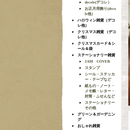
decole(デコレ）
お正月用飾り(deco
le他）
ハロウィン雑貨（デコ
レ他）
クリスマス雑貨 （デコ
レ他）
クリスマスカード＆シ
ール＆袋
ステーショナリー雑貨
JAM COVER
スタンプ
シール・ステッカ
ー・テープなど
紙もの・ノート・
メモ帳・レター・
封筒・ふせんなど
ステーショナリー
その他
グリーン＆ガーデニン
グ
おしゃれ雑貨