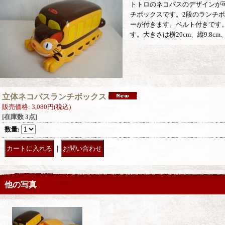
トトロのネコバスのデザインが
チボックスです。2段のランチ
ーが付きます。ベルト付きです。
す。大きさは横20cm、縦9.8cm
立体ネコバスランチボックス
販売価格
:
3,080円
(税込)
[在庫数 3点]
数量
:
｜
他の写真