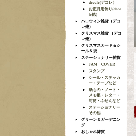
decole(デコレ）
お正月用飾り(deco
le他）
ハロウィン雑貨（デコ
レ他）
クリスマス雑貨 （デコ
レ他）
クリスマスカード＆シ
ール＆袋
ステーショナリー雑貨
JAM COVER
スタンプ
シール・ステッカ
ー・テープなど
紙もの・ノート・
メモ帳・レター・
封筒・ふせんなど
ステーショナリー
その他
グリーン＆ガーデニン
グ
おしゃれ雑貨