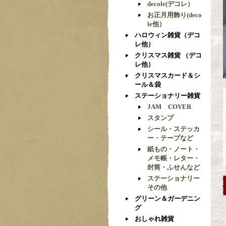
decole(デコレ）
お正月用飾り(deco
le他）
ハロウィン雑貨（デコ
レ他）
クリスマス雑貨 （デコ
レ他）
クリスマスカード＆シ
ール＆袋
ステーショナリー雑貨
JAM COVER
スタンプ
シール・ステッカ
ー・テープなど
紙もの・ノート・
メモ帳・レター・
封筒・ふせんなど
ステーショナリー
その他
グリーン＆ガーデニン
グ
おしゃれ雑貨