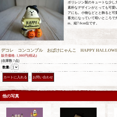
ポリレジン製のキュートな少し
素朴なデザインがとっても可愛
アにも。小物などとと飾ると可
蓄光になっていて暗いところで光
m、縦7.6cm位です。
デコレ コンコンブル おばけにゃんこ HAPPY HALLOWE
販売価格
:
1,980円
(税込)
[在庫数 7点]
数量
:
｜
他の写真