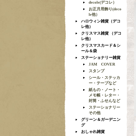
decole(デコレ）
お正月用飾り(deco
le他）
ハロウィン雑貨（デコ
レ他）
クリスマス雑貨 （デコ
レ他）
クリスマスカード＆シ
ール＆袋
ステーショナリー雑貨
JAM COVER
スタンプ
シール・ステッカ
ー・テープなど
紙もの・ノート・
メモ帳・レター・
封筒・ふせんなど
ステーショナリー
その他
グリーン＆ガーデニン
グ
おしゃれ雑貨