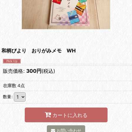
和柄びより おりがみメモ WH
販売価格
:
300
円
(税込)
在庫数 4点
数量
:
カートに入れる
お問い合わせ