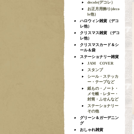
decole(デコレ）
お正月用飾り(deco
le他）
ハロウィン雑貨（デコ
レ他）
クリスマス雑貨 （デコ
レ他）
クリスマスカード＆シ
ール＆袋
ステーショナリー雑貨
JAM COVER
スタンプ
シール・ステッカ
ー・テープなど
紙もの・ノート・
メモ帳・レター・
封筒・ふせんなど
ステーショナリー
その他
グリーン＆ガーデニン
グ
おしゃれ雑貨