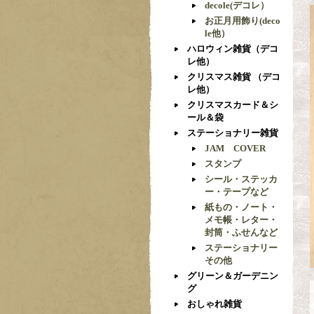
decole(デコレ）
お正月用飾り(deco
le他）
ハロウィン雑貨（デコ
レ他）
クリスマス雑貨 （デコ
レ他）
クリスマスカード＆シ
ール＆袋
ステーショナリー雑貨
JAM COVER
スタンプ
シール・ステッカ
ー・テープなど
紙もの・ノート・
メモ帳・レター・
封筒・ふせんなど
ステーショナリー
その他
グリーン＆ガーデニン
グ
おしゃれ雑貨