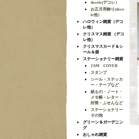
decole(デコレ）
お正月用飾り(deco
le他）
ハロウィン雑貨（デコ
レ他）
クリスマス雑貨 （デコ
レ他）
クリスマスカード＆シ
ール＆袋
ステーショナリー雑貨
JAM COVER
スタンプ
シール・ステッカ
ー・テープなど
紙もの・ノート・
メモ帳・レター・
封筒・ふせんなど
ステーショナリー
その他
グリーン＆ガーデニン
グ
おしゃれ雑貨