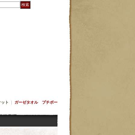
ケット
｜
ガーゼタオル プチボー