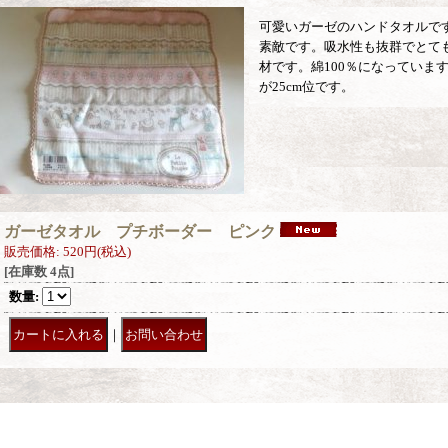
可愛いガーゼのハンドタオルで
素敵です。吸水性も抜群でとて
材です。綿100％になっています
が25cm位です。
ガーゼタオル プチボーダー ピンク
販売価格
:
520円
(税込)
[在庫数 4点]
数量
:
｜