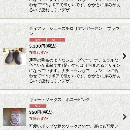
わせて*中はボアで温かいです。かかとに厚みがあ
るので疲れにくいデザ…
ティアラ シューズチロリアンガーデン ブラウ
ン
3,300
円
(税込)
在庫わずか
薄手の毛布のようなシューズです。ナチュラルな
色合いが素敵です♪足がすっぽり包まれるデザイン
になっています。ナチュラルなファッションに合
わせて*中はボアで温かいです。かかとに厚みがあ
るので疲れにくいデザ…
キュートソックス ポニーピンク
350
円
(税込)
在庫わずか
可愛いポップな柄のソックスです。裏にも可愛い