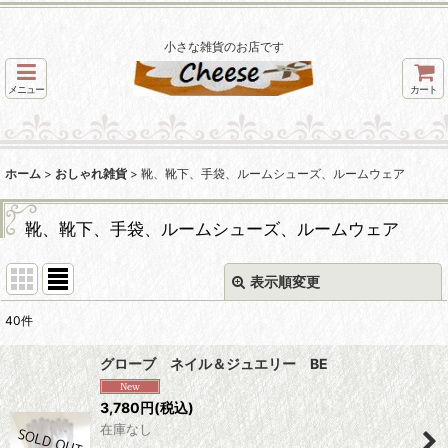
小さな雑貨のお店です
メニュー
カート
ホーム
>
おしゃれ雑貨
>
靴、靴下、手袋、ルームシューズ、ルームウェア
靴、靴下、手袋、ルームシューズ、ルームウェア
表示順変更
閉じる
40
件
表示数
:
グローブ ネイル＆ジュエリー BE
並び順
:
3,780
円
(税込)
在庫なし
絞り込む