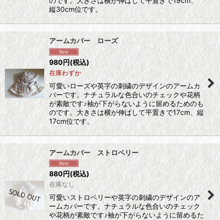
のです。大きさは横が伸ばして平置きで19cm、
縦30cm位です。
アームカバー ローズ
980
円
(税込)
在庫わずか
可愛いローズや英字の刺繍のデザインのアームカ
バーです。ナチュラルな色合いのチェックや花柄
が素敵です♪袖が下がらないように留めるためのも
のです。大きさは横が伸ばして平置きで17cm、縦
17cm位です。
アームカバー ストロベリー
880
円
(税込)
在庫なし
可愛いストロベリーや英字の刺繍のデザインのア
ームカバーです。ナチュラルな色合いのチェック
や花柄が素敵です♪袖が下がらないように留めるた