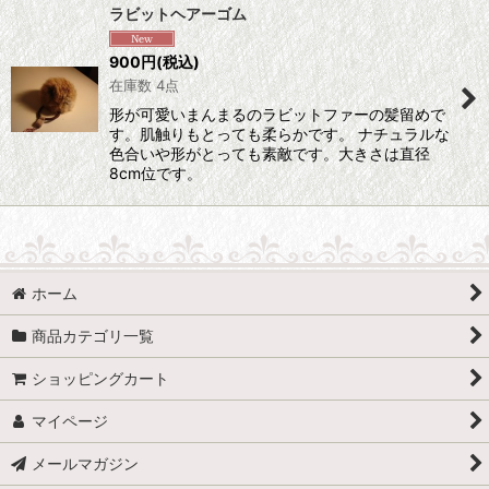
ラビットヘアーゴム
900
円
(税込)
在庫数 4点
形が可愛いまんまるのラビットファーの髪留めで
す。肌触りもとっても柔らかです。 ナチュラルな
色合いや形がとっても素敵です。大きさは直径
8cm位です。
ホーム
商品カテゴリ一覧
ショッピングカート
マイページ
メールマガジン