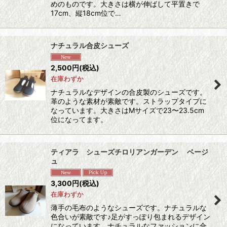
めのものです。大きさは横が伸ばして平置きで
17cm、縦18cm位で…
ナチュラル合皮シューズ
2,500
円
(税込)
在庫わずか
ナチュラルなデザインの合皮製のシューズです。
革のような素材が素敵です。ストラップタイプに
なっています。大きさはMサイズで23〜23.5cm
位になってます。
ティアラ シューズチロリアンガーデン ベージ
ュ
3,300
円
(税込)
在庫わずか
薄手の毛布のようなシューズです。ナチュラルな
色合いが素敵です♪足がすっぽり包まれるデザイン
になっています。ナチュラルなファッションに合