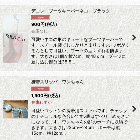
デコレ ブーツキーパーネコ ブラック
900
円
(税込)
在庫なし
可愛いネコの形のキュートなブーツキーパーで
す。スチール製でしっかりとまります♪シッポがく
るんとして可愛い。ブーツの型くずれを防ぎま
す。大きさは1個が横7cm、縦48ｃm、ブーツに
差し込む部分は38.5…
携帯スリッパ ワンちゃん
1,900
円
(税込)
在庫わずか
可愛いコットンの携帯用スリッパです。チェック
のナチュラルな色合いです♪底はすべり止めそざい
になってます。ワンちゃんの顔のポーチに収納で
きます。大きさは23cm〜24cm、ポーチは縦
15cm、横12cm…