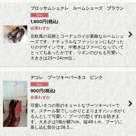
ブロッサムシュクレ ルームシューズ ブラウン
1,800
円
(税込)
在庫わずか
北欧風の花柄とコーデュロイが素敵なルームシュ
ーズです。ナチュラルなファッションにもぴった
りのデザインです。中敷きはファーになっていて
とってもあったかです。リボンのひもも可愛い。
大きさは23〜24cm位…
デコレ ブーツキーパーネコ ピンク
900
円
(税込)
在庫わずか
可愛いネコの形のキュートなブーツキーパーで
す。スチール製でしっかりとまります♪シッポがく
るんとして可愛い。ブーツの型くずれを防ぎま
す。大きさは1個が横7cm、縦48ｃm、ブーツに
差し込む部分は38.5…