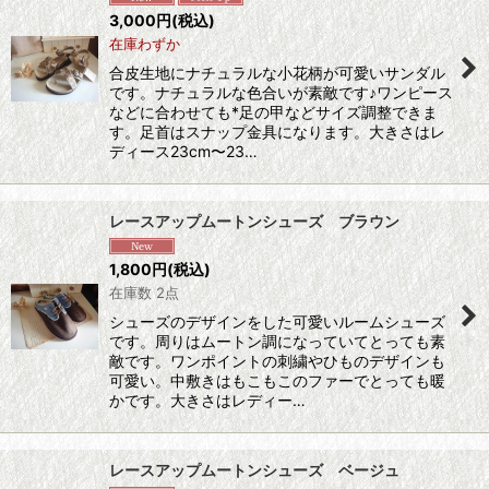
3,000
円
(税込)
在庫わずか
合皮生地にナチュラルな小花柄が可愛いサンダル
です。ナチュラルな色合いが素敵です♪ワンピース
などに合わせても*足の甲などサイズ調整できま
す。足首はスナップ金具になります。大きさはレ
ディース23cm〜23…
レースアップムートンシューズ ブラウン
1,800
円
(税込)
在庫数 2点
シューズのデザインをした可愛いルームシューズ
です。周りはムートン調になっていてとっても素
敵です。ワンポイントの刺繍やひものデザインも
可愛い。中敷きはもこもこのファーでとっても暖
かです。大きさはレディー…
レースアップムートンシューズ ベージュ