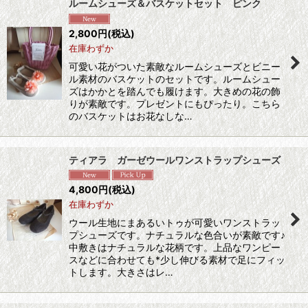
ルームシューズ＆バスケットセット ピンク
2,800
円
(税込)
在庫わずか
可愛い花がついた素敵なルームシューズとビニー
ル素材のバスケットのセットです。ルームシュー
ズはかかとを踏んでも履けます。大きめの花の飾
りが素敵です。プレゼントにもぴったり。こちら
のバスケットはお花なしな…
ティアラ ガーゼウールワンストラップシューズ
4,800
円
(税込)
在庫わずか
ウール生地にまあるいトゥが可愛いワンストラッ
プシューズです。ナチュラルな色合いが素敵です♪
中敷きはナチュラルな花柄です。上品なワンピー
スなどに合わせても*少し伸びる素材で足にフィッ
トします。大きさはレ…